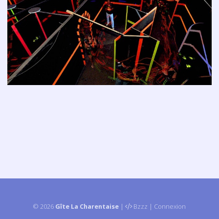
© 2026
Gîte La Charentaise
|
Bzzz
|
Connexion