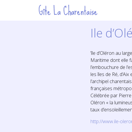
Ile d’O
’île d’Oléron au lar
Maritime dont elle f
l’embouchure de l’e
les îles de Ré, d’Aix
l’archipel charentais
françaises métropoli
Célébrée par Pierre
Oléron « la lumineu
taux d’ensoleillemen
http://www.ile-ole