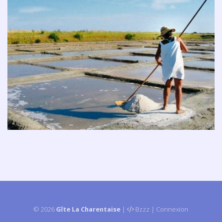
© 2026
Gîte La Charentaise
|
Bzzz
|
Connexion