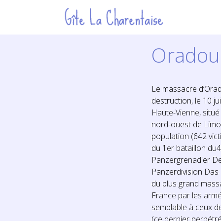
Oradou
Le massacre d’Orad
destruction, le 10 ju
Haute-Vienne, situé 
nord-ouest de Limo
population (642 vic
du 1er bataillon du
Panzergrenadier De
Panzerdivision Das R
du plus grand massa
France par les arm
semblable à ceux d
(ce dernier perpétré 