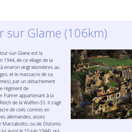
r sur Glame (106km)
our-sur-Glane est la
in 1944, de ce village de la
à environ vingt kilomètres au
ges, et le massacre de sa
times), par un détachement
4e régiment de
r Führer appartenant à la
eich de la Waffen-SS. Il s’agit
cre de civils commis en
ées allemandes, assez
e Marzabotto, ou de Distomo
lui aussi le 10 juin 1944), qui