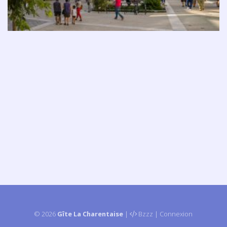
© 2026
Gîte La Charentaise
|
Bzzz
|
Connexion