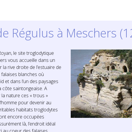
de Régulus à Meschers (
yan, le site troglodytique
ers vous accueille dans un
 la rive droite de l’estuaire de
s falaises blanches où
nid et dans l’un des paysages
la côte saintongeaise. A
r la nature ces « trous »
 l’homme pour devenir au
itables habitats troglodytes
 sont encore occupées
ssurément là, l’endroit idéal
i au coeur des falaises