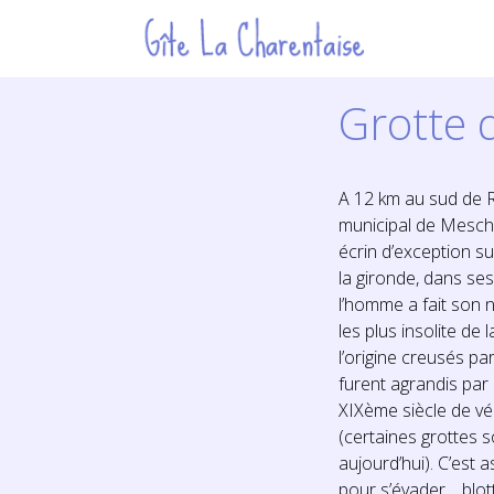
Grotte 
A 12 km au sud de Ro
municipal de Mesch
écrin d’exception sur
la gironde, dans se
l’homme a fait son 
les plus insolite de 
l’origine creusés pa
furent agrandis par
XIXème siècle de vér
(certaines grottes
aujourd’hui). C’est a
pour s’évader… blott