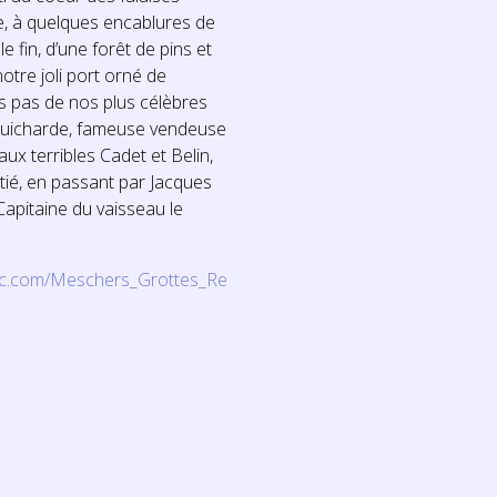
e, à quelques encablures de
e fin, d’une forêt de pins et
otre joli port orné de
es pas de nos plus célèbres
 Guicharde, fameuse vendeuse
aux terribles Cadet et Belin,
tié, en passant par Jacques
apitaine du vaisseau le
ac.com/Meschers_Grottes_Re