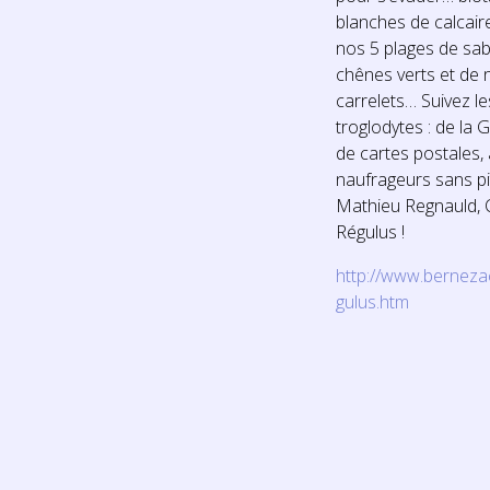
blanches de calcair
nos 5 plages de sabl
chênes verts et de n
carrelets… Suivez l
troglodytes : de la
de cartes postales, 
naufrageurs sans pi
Mathieu Regnauld, C
Régulus !
http://www.bernez
gulus.htm