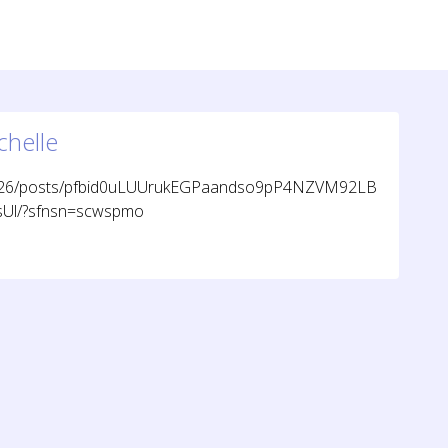
chelle
6926/posts/pfbid0uLUUrukEGPaandso9pP4NZVM92LB
Ul/?sfnsn=scwspmo