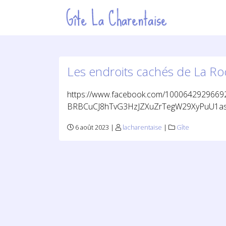
Les endroits cachés de La Ro
https://www.facebook.com/10006429296
BRBCuCJ8hTvG3HzJZXuZrTegW29XyPuU1as
6 août 2023 |
lacharentaise
|
Gîte