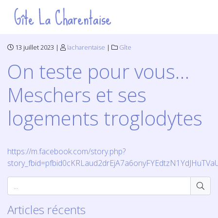
13 juillet 2023 |
lacharentaise
|
Gîte
On teste pour vous…
Meschers et ses
logements troglodytes
https://m.facebook.com/story.php?
story_fbid=pfbid0cKRLaud2drEjA7a6onyFYEdtzN1YdJHuTV
Articles récents