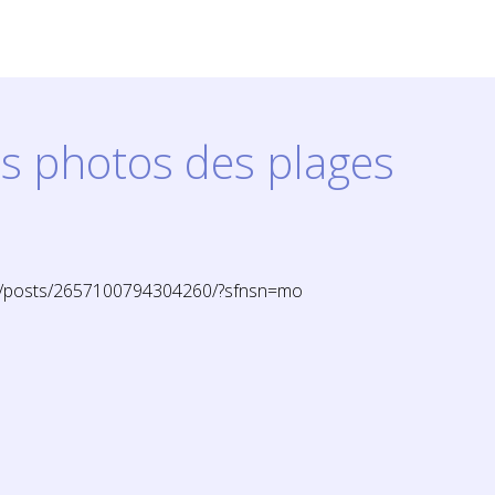
s photos des plages
0/posts/2657100794304260/?sfnsn=mo