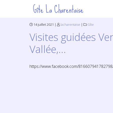
14 juillet 2021 |
lacharentaise
|
Gîte
Visites guidées Ver
Vallée,…
https://www.facebook.com/81660794178279