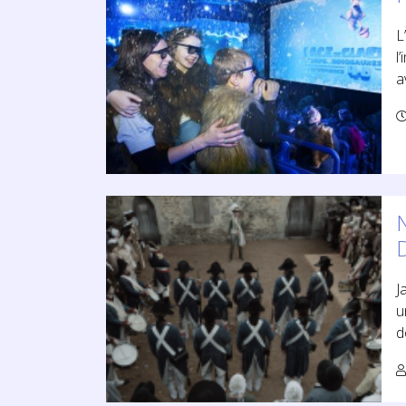
L
l
a
J
u
d