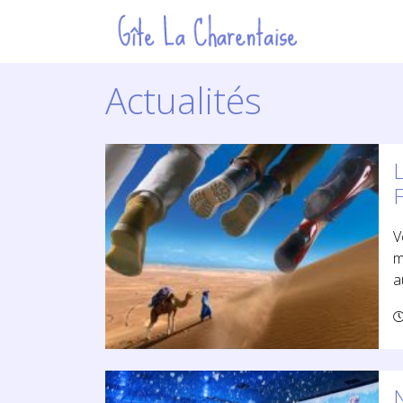
Actualités
L
V
m
a