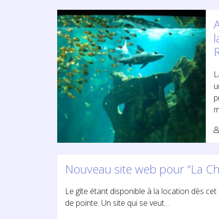
A
R
L
u
p
m
Nouveau site web pour “La Ch
Le gîte étant disponible à la location dès cet
de pointe. Un site qui se veut…