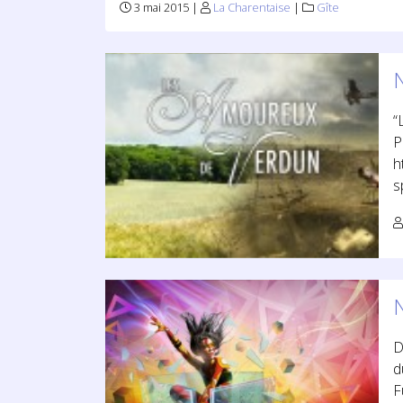
3 mai 2015 |
La Charentaise
|
Gîte
N
“
P
h
s
D
d
F